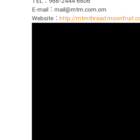
TEL：968-2444 6806
E-mail：mail@mtm.com.om
Website：
http://mtmthread.moonfruit.