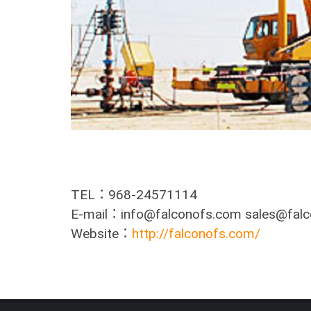
TEL：968-24571114
E-mail：info@falconofs.com sales@fal
Website：
http://falconofs.com/