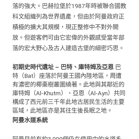
落的強大。巴赫拉堡於1987年時被聯合國教
科文組織列為世界遺產，但由於阿曼政府正
積極的擴大其規模，現正整修中不對外開
放。但遊客們可由它宏偉的外觀感受當年部
落的宏大野心及古人建造古堡的細密巧思。
初期史時代遺址 –
巴特、庫特姆及亞恩
巴
特（Bat）座落於阿曼王國內陸地區，周遭
有濃密的椰棗樹叢圍繞著。此地與其鄰近的
庫特姆（Al-Khutm）、亞恩（Al-Ayn）共同
構成了西元前三千年此地古居民生活的主要
區域，此地區亦是其往生後長眠之地。
阿曼水道系統