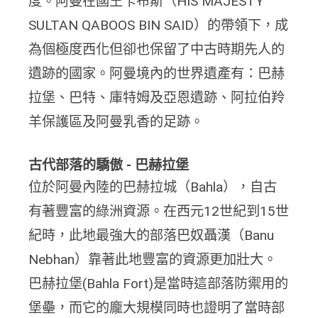
度。阿曼在國王卡布斯（HIS MAJESTY
SULTAN QABOOS BIN SAID）的帶領下，成
為個極度西化但卻也保留了中古時期先人的
遺跡的國家。阿曼境內的世界遺產有：巴赫
拉堡、巴特、庫特姆及亞恩遺跡、阿拉伯羚
羊保護區及阿曼乳香的足跡。
古代部落的驕傲 -
巴赫拉堡
位於阿曼內陸的巴赫拉城（Bahla），自古
有著豐富的綠洲資源。在西元12世紀到15世
紀時，此地最強大的部落巴奴聶漢（Banu
Nebhan）靠著此地豐富的資源更加壯大。
巴赫拉堡(Bahla Fort)是當時這部落防禦用的
堡壘，而它的龐大規模同時也證明了當時部